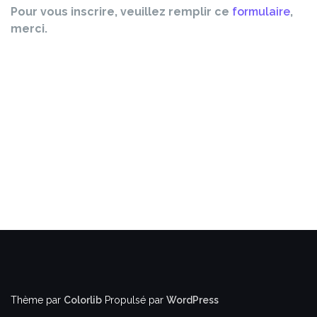
Pour vous inscrire, veuillez remplir ce
formulaire
,
merci.
Thème par
Colorlib
Propulsé par
WordPress